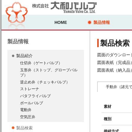
HOME
製品情報
製品情報
製品検索
図面のダウンロー
製品紹介
図面表紙（完成品
仕切弁（ゲートバルブ）
図面表紙（納入品
玉形弁（ストップ、グローブバル
ブ）
逆止め弁（チェッキバルブ）
手動弁（諸元
ストレーナ
バタフライバルブ
ボールバルブ
素材
電動弁
空気圧弁
種別
製品検索
接続方式